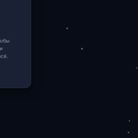
тобы
и
сё.