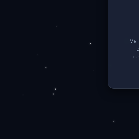
Мы 
но