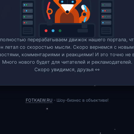
полностью перерабатываем движок нашего портала, ч
он летал со скоростью мысли. Скоро вернемся c новым
востями, комментариями и реакциями! И это точно не в
Много нового будет для читателей и рекламодателей.
Скоро увидимся, друзья 👀
FOTKAEW.RU
- Шоу-бизнес в объективе!