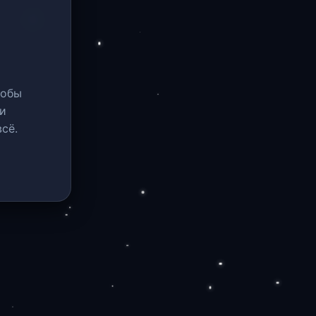
тобы
и
сё.