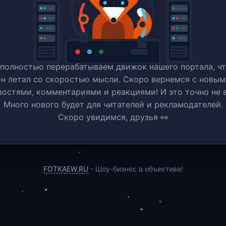
полностью перерабатываем движок нашего портала, ч
он летал со скоростью мысли. Скоро вернемся c новым
востями, комментариями и реакциями! И это точно не в
Много нового будет для читателей и рекламодателей.
Скоро увидимся, друзья 👀
FOTKAEW.RU
- Шоу-бизнес в объективе!