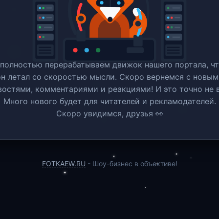
полностью перерабатываем движок нашего портала, ч
он летал со скоростью мысли. Скоро вернемся c новым
востями, комментариями и реакциями! И это точно не в
Много нового будет для читателей и рекламодателей.
Скоро увидимся, друзья 👀
FOTKAEW.RU
- Шоу-бизнес в объективе!