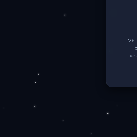
Мы 
но