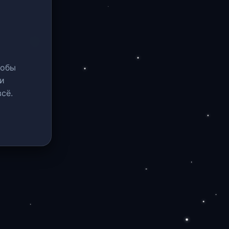
тобы
и
сё.