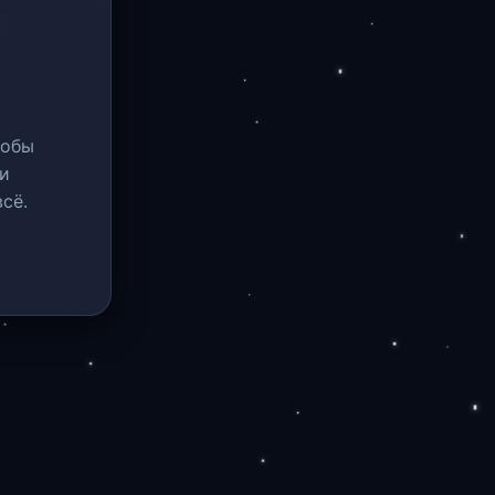
тобы
и
сё.