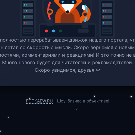
полностью перерабатываем движок нашего портала, ч
он летал со скоростью мысли. Скоро вернемся c новым
востями, комментариями и реакциями! И это точно не в
Много нового будет для читателей и рекламодателей.
Скоро увидимся, друзья 👀
FOTKAEW.RU
- Шоу-бизнес в объективе!