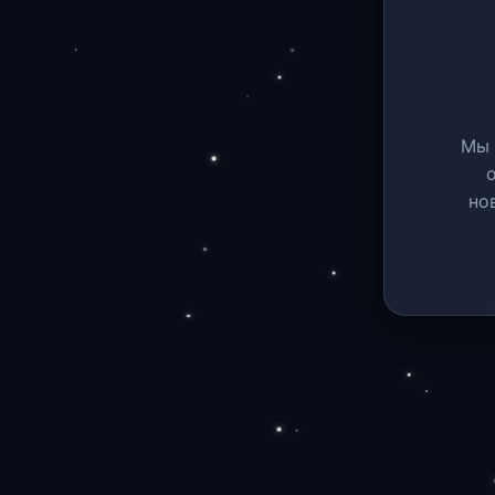
Мы 
но