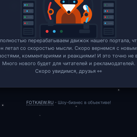
полностью перерабатываем движок нашего портала, ч
он летал со скоростью мысли. Скоро вернемся c новым
востями, комментариями и реакциями! И это точно не в
Много нового будет для читателей и рекламодателей.
Скоро увидимся, друзья 👀
FOTKAEW.RU
- Шоу-бизнес в объективе!