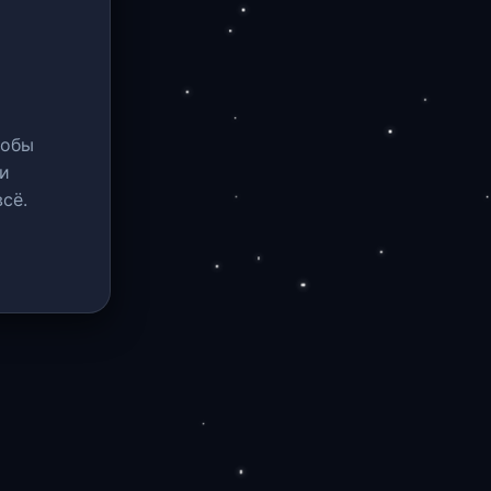
тобы
и
сё.