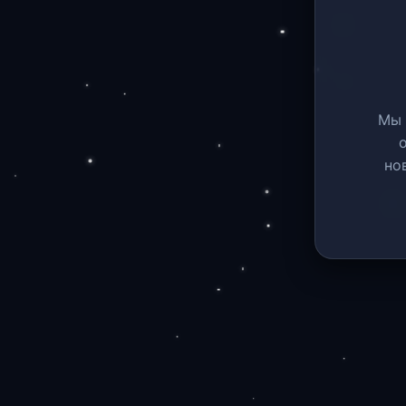
Мы 
но