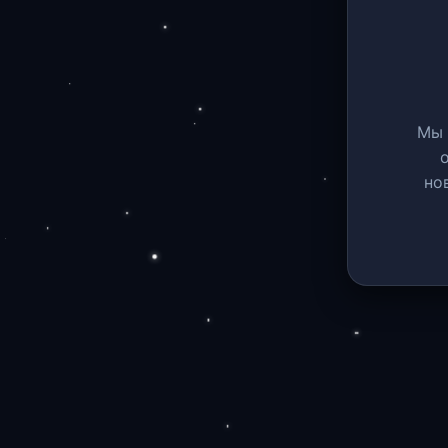
Мы 
но