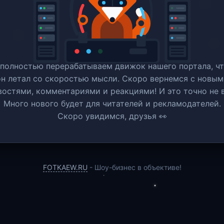
полностью перерабатываем движок нашего портала, ч
он летал со скоростью мысли. Скоро вернемся c новым
востями, комментариями и реакциями! И это точно не в
Много нового будет для читателей и рекламодателей.
Скоро увидимся, друзья 👀
FOTKAEW.RU
- Шоу-бизнес в объективе!