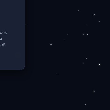
тобы
и
сё.