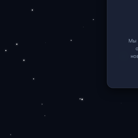
Мы 
но