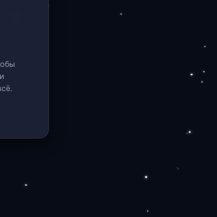
тобы
и
сё.