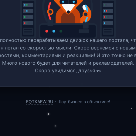
полностью перерабатываем движок нашего портала, ч
он летал со скоростью мысли. Скоро вернемся c новым
востями, комментариями и реакциями! И это точно не в
Много нового будет для читателей и рекламодателей.
Скоро увидимся, друзья 👀
FOTKAEW.RU
- Шоу-бизнес в объективе!