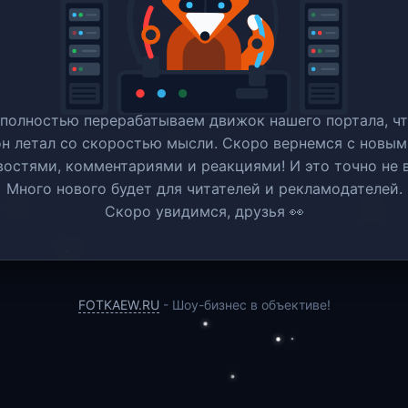
полностью перерабатываем движок нашего портала, ч
он летал со скоростью мысли. Скоро вернемся c новым
востями, комментариями и реакциями! И это точно не в
Много нового будет для читателей и рекламодателей.
Скоро увидимся, друзья 👀
FOTKAEW.RU
- Шоу-бизнес в объективе!