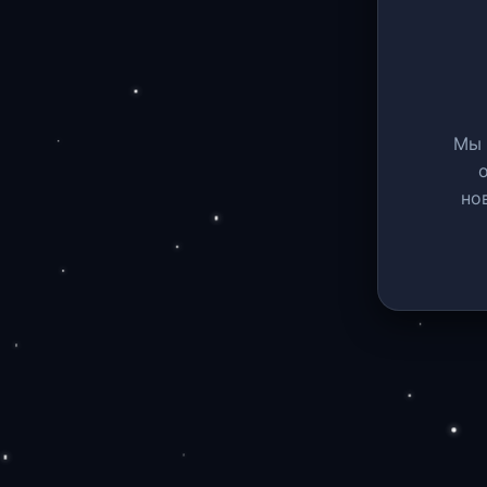
Мы 
но