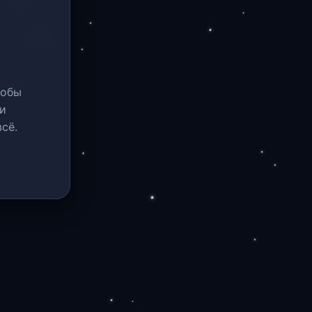
тобы
и
сё.