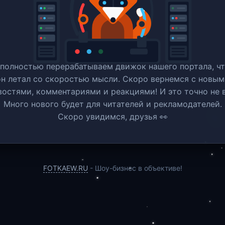
полностью перерабатываем движок нашего портала, ч
он летал со скоростью мысли. Скоро вернемся c новым
востями, комментариями и реакциями! И это точно не в
Много нового будет для читателей и рекламодателей.
Скоро увидимся, друзья 👀
FOTKAEW.RU
- Шоу-бизнес в объективе!