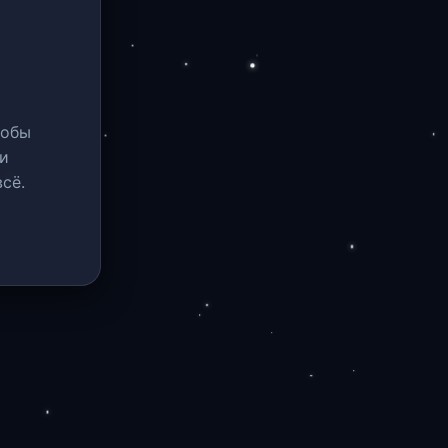
тобы
и
сё.