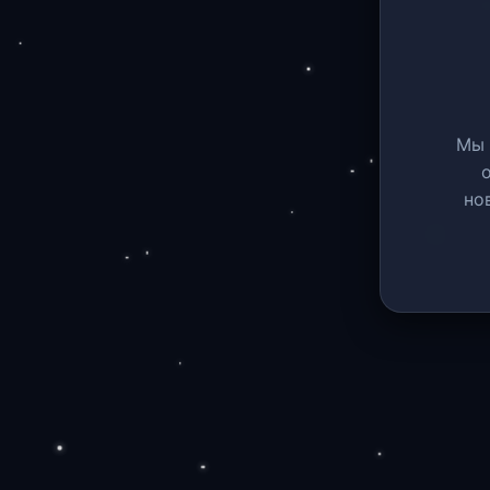
Мы 
но