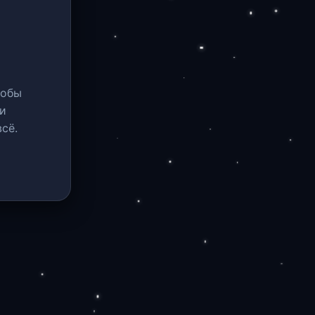
тобы
и
сё.