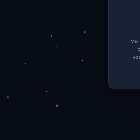
Мы 
но