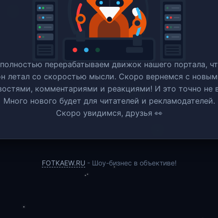
полностью перерабатываем движок нашего портала, ч
он летал со скоростью мысли. Скоро вернемся c новым
востями, комментариями и реакциями! И это точно не в
Много нового будет для читателей и рекламодателей.
Скоро увидимся, друзья 👀
FOTKAEW.RU
- Шоу-бизнес в объективе!