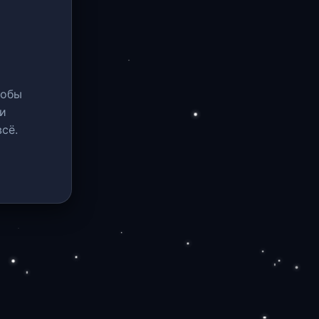
тобы
и
сё.