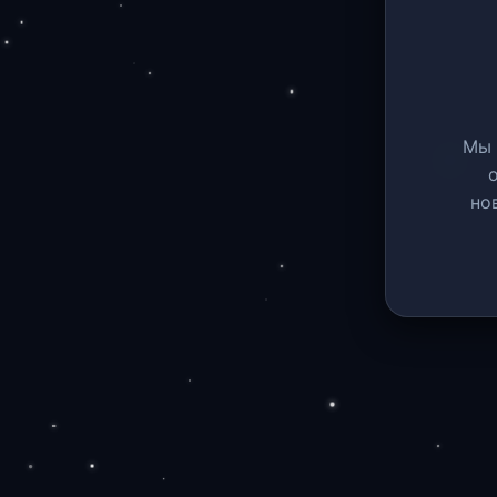
Мы 
но