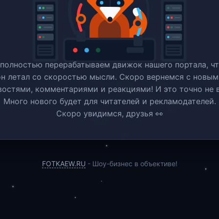
полностью перерабатываем движок нашего портала, ч
он летал со скоростью мысли. Скоро вернемся c новым
востями, комментариями и реакциями! И это точно не в
Много нового будет для читателей и рекламодателей.
Скоро увидимся, друзья 👀
FOTKAEW.RU
- Шоу-бизнес в объективе!