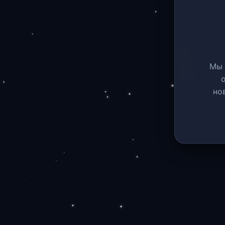
Мы 
но