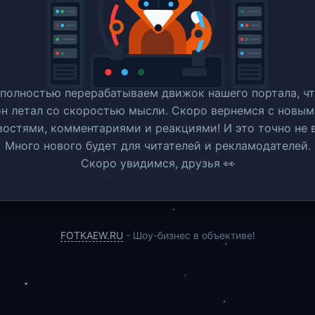
полностью перерабатываем движок нашего портала, ч
он летал со скоростью мысли. Скоро вернемся c новым
востями, комментариями и реакциями! И это точно не в
Много нового будет для читателей и рекламодателей.
Скоро увидимся, друзья 👀
FOTKAEW.RU
- Шоу-бизнес в объективе!