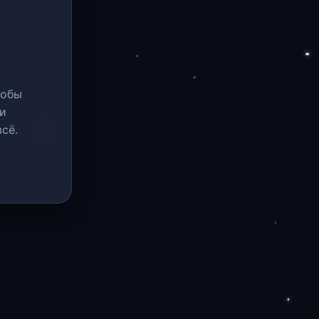
тобы
и
сё.