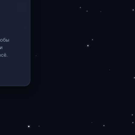
тобы
и
сё.