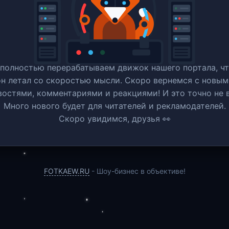
полностью перерабатываем движок нашего портала, ч
он летал со скоростью мысли. Скоро вернемся c новым
востями, комментариями и реакциями! И это точно не в
Много нового будет для читателей и рекламодателей.
Скоро увидимся, друзья 👀
FOTKAEW.RU
- Шоу-бизнес в объективе!