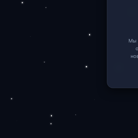
Мы 
но