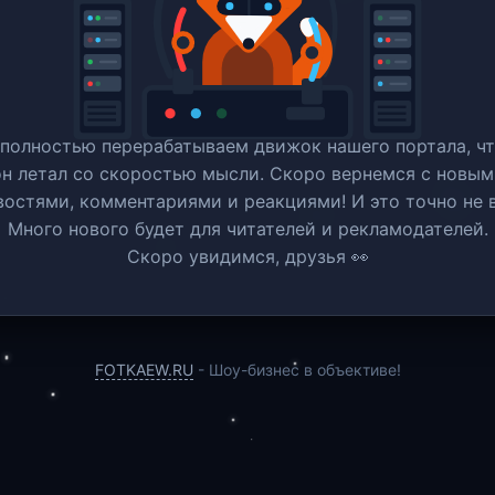
полностью перерабатываем движок нашего портала, ч
он летал со скоростью мысли. Скоро вернемся c новым
востями, комментариями и реакциями! И это точно не в
Много нового будет для читателей и рекламодателей.
Скоро увидимся, друзья 👀
FOTKAEW.RU
- Шоу-бизнес в объективе!