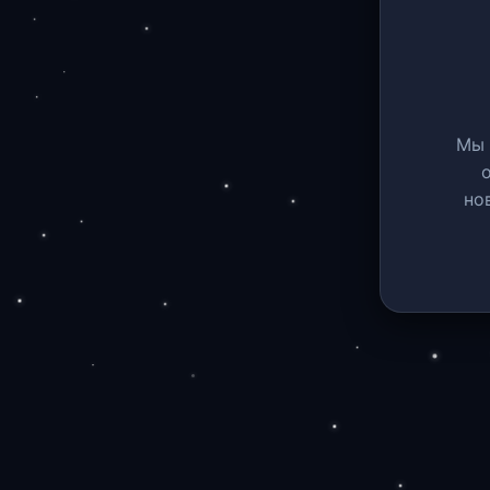
Мы 
но