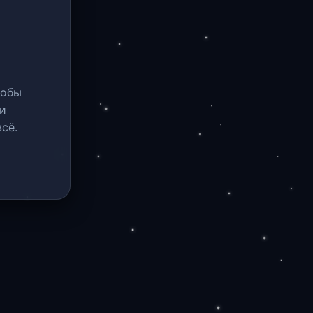
тобы
и
сё.