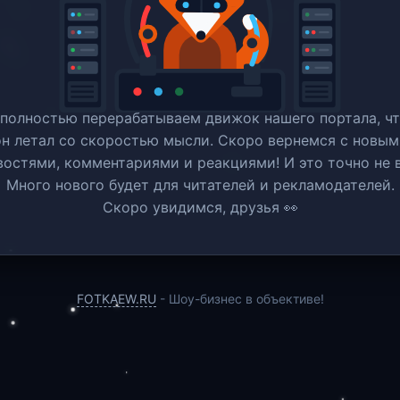
полностью перерабатываем движок нашего портала, ч
он летал со скоростью мысли. Скоро вернемся c новым
востями, комментариями и реакциями! И это точно не в
Много нового будет для читателей и рекламодателей.
Скоро увидимся, друзья 👀
FOTKAEW.RU
- Шоу-бизнес в объективе!