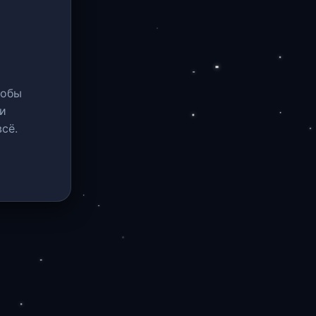
тобы
и
сё.