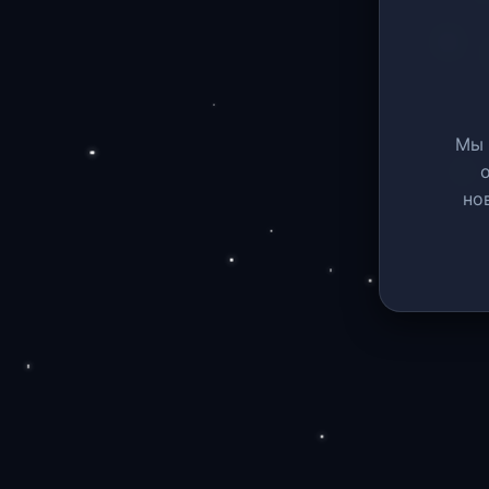
Мы 
но