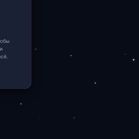
тобы
и
сё.