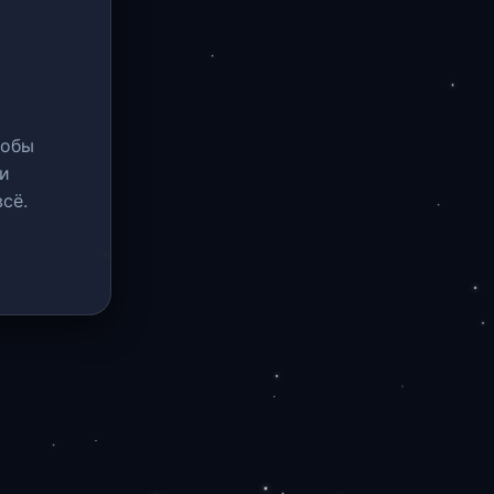
тобы
и
сё.