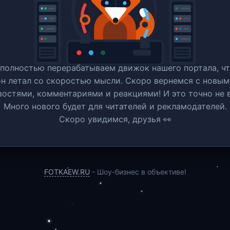
полностью перерабатываем движок нашего портала, ч
он летал со скоростью мысли. Скоро вернемся c новым
востями, комментариями и реакциями! И это точно не в
Много нового будет для читателей и рекламодателей.
Скоро увидимся, друзья 👀
FOTKAEW.RU
- Шоу-бизнес в объективе!