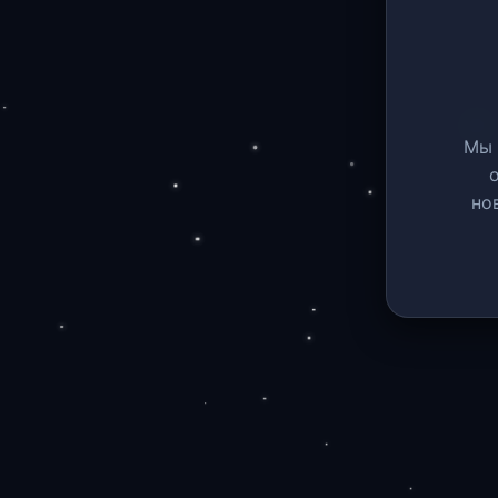
Мы 
но