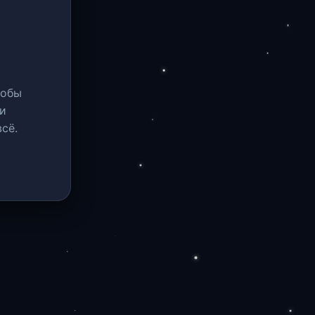
тобы
и
сё.