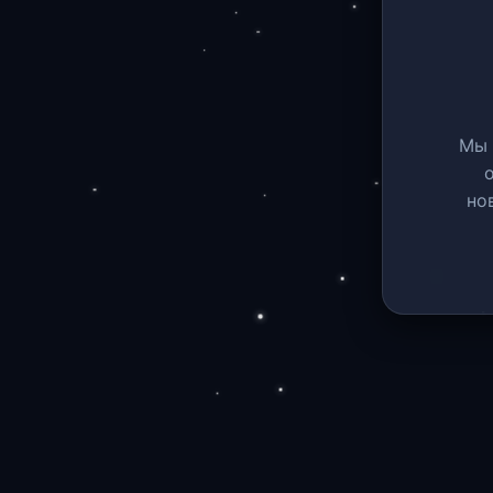
Мы 
но