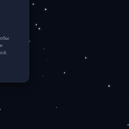
тобы
и
сё.