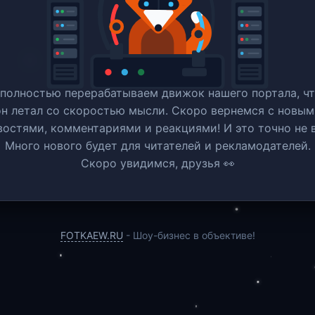
полностью перерабатываем движок нашего портала, ч
он летал со скоростью мысли. Скоро вернемся c новым
востями, комментариями и реакциями! И это точно не в
Много нового будет для читателей и рекламодателей.
Скоро увидимся, друзья 👀
FOTKAEW.RU
- Шоу-бизнес в объективе!