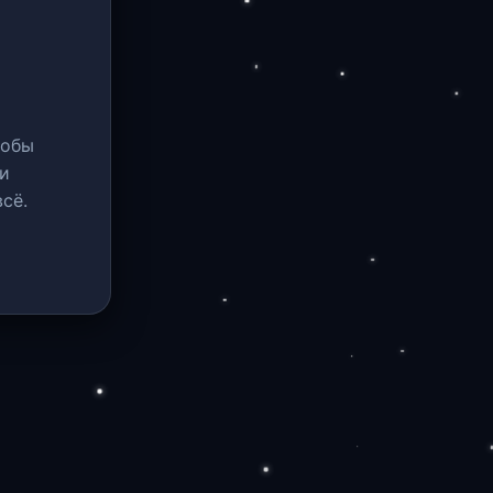
тобы
и
сё.