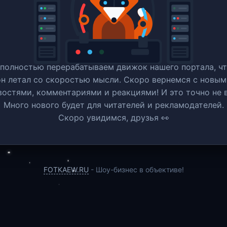
полностью перерабатываем движок нашего портала, ч
он летал со скоростью мысли. Скоро вернемся c новым
востями, комментариями и реакциями! И это точно не в
Много нового будет для читателей и рекламодателей.
Скоро увидимся, друзья 👀
FOTKAEW.RU
- Шоу-бизнес в объективе!