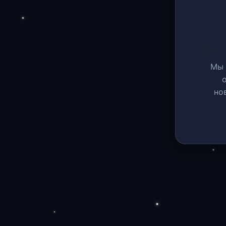
Мы 
но