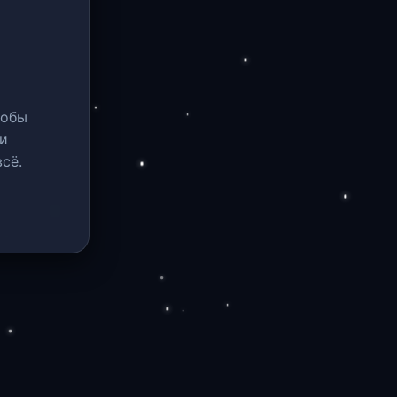
тобы
и
сё.