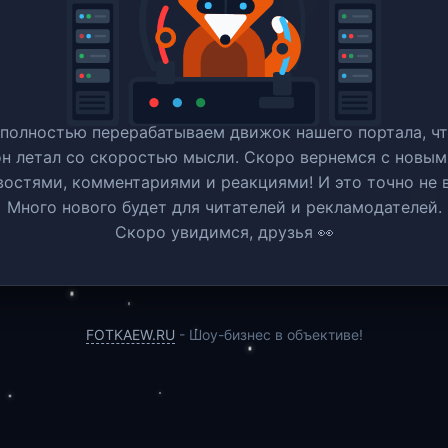
полностью перерабатываем движок нашего портала, ч
он летал со скоростью мысли. Скоро вернемся c новым
востями, комментариями и реакциями! И это точно не в
Много нового будет для читателей и рекламодателей.
Скоро увидимся, друзья 👀
FOTKAEW.RU
- Шоу-бизнес в объективе!