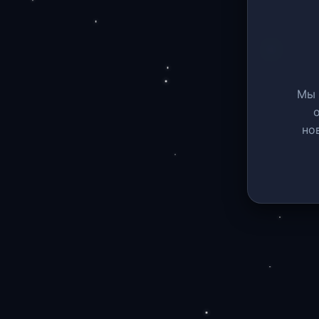
Мы 
но