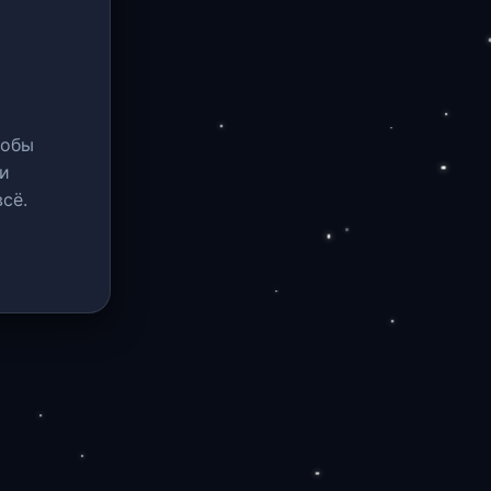
тобы
и
сё.