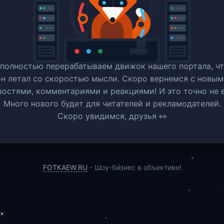
полностью перерабатываем движок нашего портала, ч
он летал со скоростью мысли. Скоро вернемся c новым
востями, комментариями и реакциями! И это точно не в
Много нового будет для читателей и рекламодателей.
Скоро увидимся, друзья 👀
FOTKAEW.RU
- Шоу-бизнес в объективе!