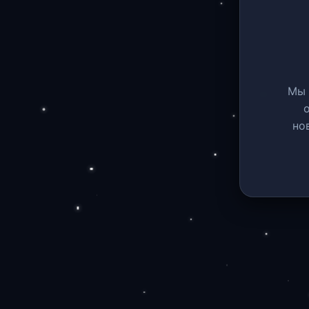
Мы 
но