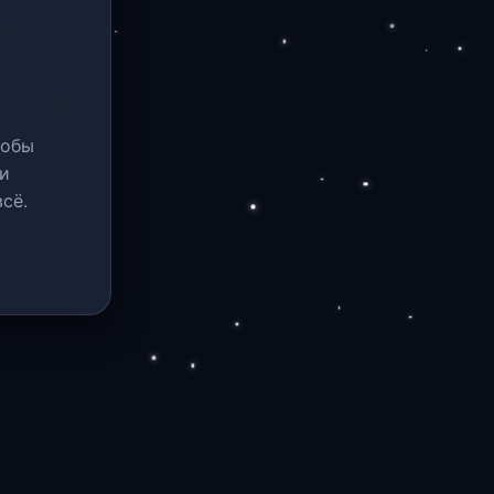
тобы
и
сё.