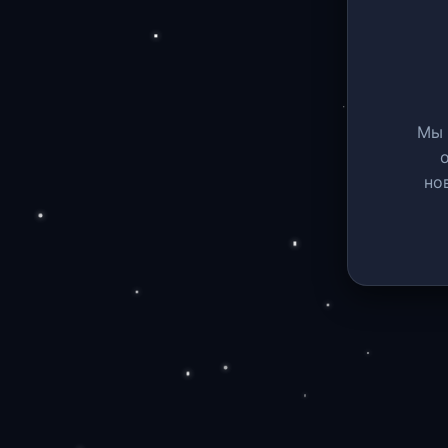
Мы 
но