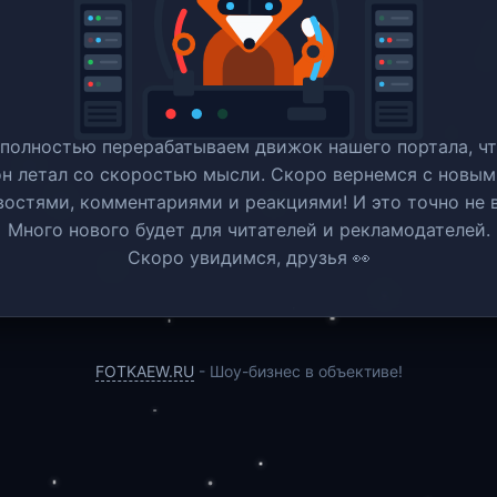
полностью перерабатываем движок нашего портала, ч
он летал со скоростью мысли. Скоро вернемся c новым
востями, комментариями и реакциями! И это точно не в
Много нового будет для читателей и рекламодателей.
Скоро увидимся, друзья 👀
FOTKAEW.RU
- Шоу-бизнес в объективе!