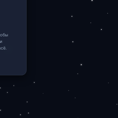
тобы
и
сё.