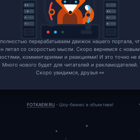
полностью перерабатываем движок нашего портала, ч
он летал со скоростью мысли. Скоро вернемся c новым
востями, комментариями и реакциями! И это точно не в
Много нового будет для читателей и рекламодателей.
Скоро увидимся, друзья 👀
FOTKAEW.RU
- Шоу-бизнес в объективе!