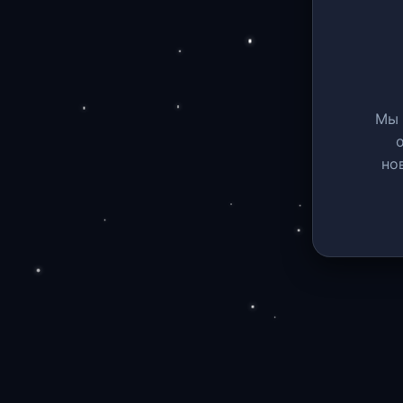
Мы 
но