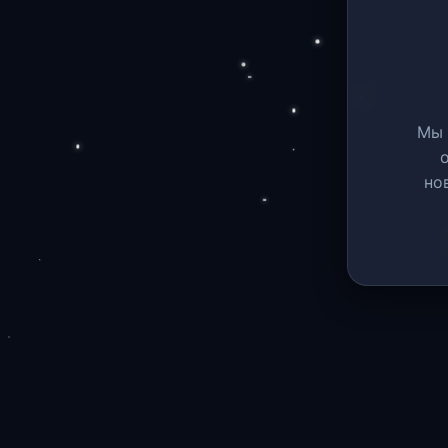
Мы 
но