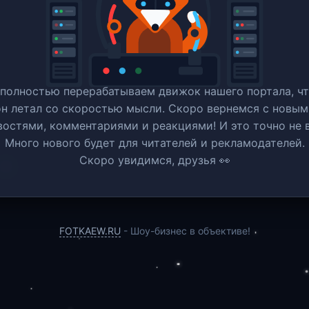
полностью перерабатываем движок нашего портала, ч
он летал со скоростью мысли. Скоро вернемся c новым
востями, комментариями и реакциями! И это точно не в
Много нового будет для читателей и рекламодателей.
Скоро увидимся, друзья 👀
FOTKAEW.RU
- Шоу-бизнес в объективе!