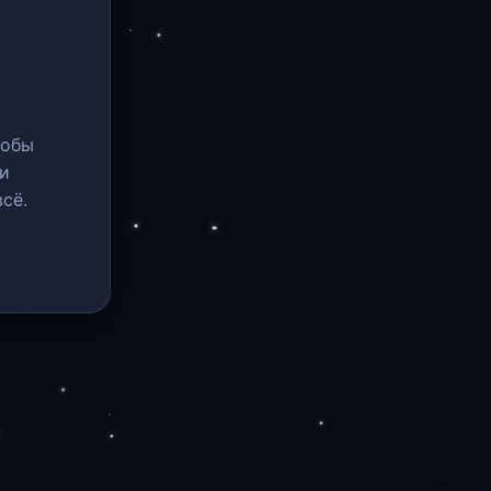
тобы
и
сё.