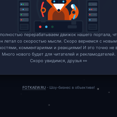
полностью перерабатываем движок нашего портала, ч
он летал со скоростью мысли. Скоро вернемся c новым
востями, комментариями и реакциями! И это точно не в
Много нового будет для читателей и рекламодателей.
Скоро увидимся, друзья 👀
FOTKAEW.RU
- Шоу-бизнес в объективе!