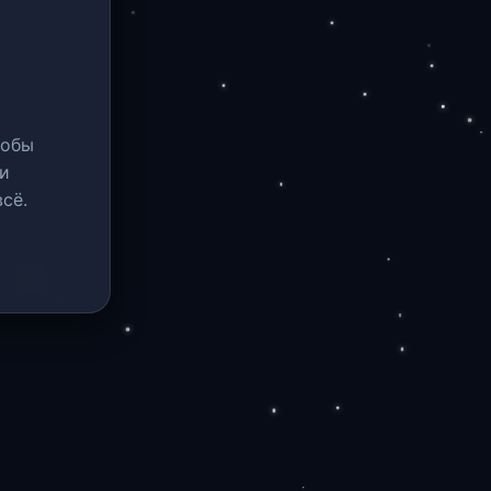
тобы
и
сё.