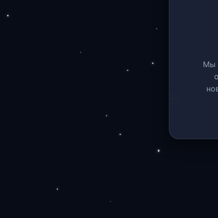
Мы 
но