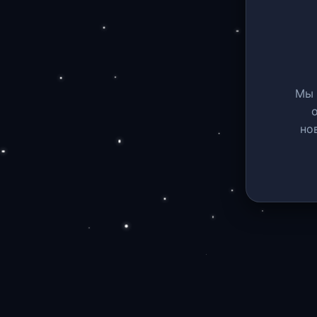
Мы 
но