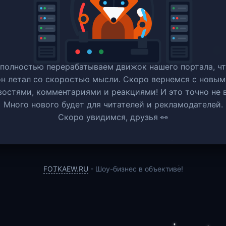
полностью перерабатываем движок нашего портала, ч
он летал со скоростью мысли. Скоро вернемся c новым
востями, комментариями и реакциями! И это точно не в
Много нового будет для читателей и рекламодателей.
Скоро увидимся, друзья 👀
FOTKAEW.RU
- Шоу-бизнес в объективе!