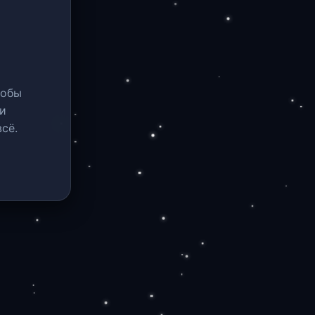
тобы
и
сё.