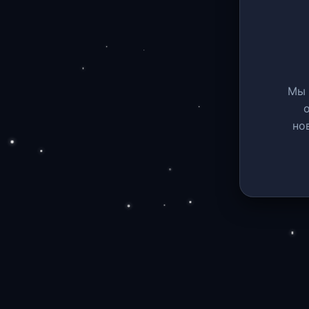
Мы 
но