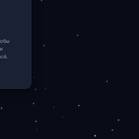
тобы
и
сё.