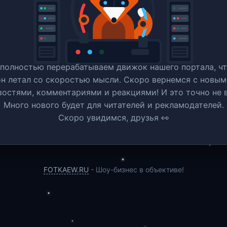
полностью перерабатываем движок нашего портала, ч
он летал со скоростью мысли. Скоро вернемся c новым
востями, комментариями и реакциями! И это точно не в
Много нового будет для читателей и рекламодателей.
Скоро увидимся, друзья 👀
FOTKAEW.RU
- Шоу-бизнес в объективе!