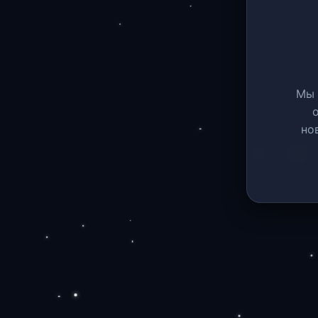
Мы 
но