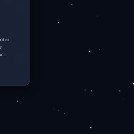
тобы
и
сё.