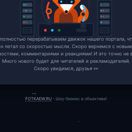
полностью перерабатываем движок нашего портала, ч
он летал со скоростью мысли. Скоро вернемся c новым
востями, комментариями и реакциями! И это точно не в
Много нового будет для читателей и рекламодателей.
Скоро увидимся, друзья 👀
FOTKAEW.RU
- Шоу-бизнес в объективе!