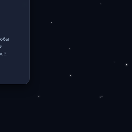
тобы
и
сё.