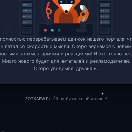
полностью перерабатываем движок нашего портала, ч
он летал со скоростью мысли. Скоро вернемся c новым
востями, комментариями и реакциями! И это точно не в
Много нового будет для читателей и рекламодателей.
Скоро увидимся, друзья 👀
FOTKAEW.RU
- Шоу-бизнес в объективе!