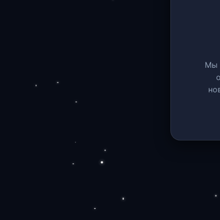
Мы 
но