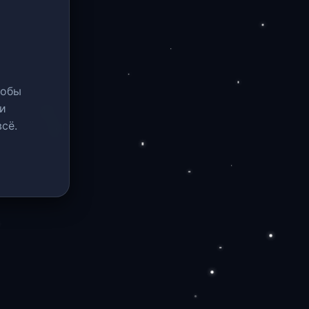
тобы
и
сё.