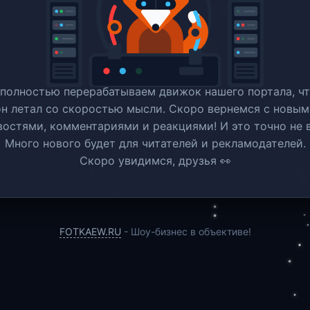
полностью перерабатываем движок нашего портала, ч
он летал со скоростью мысли. Скоро вернемся c новым
востями, комментариями и реакциями! И это точно не в
Много нового будет для читателей и рекламодателей.
Скоро увидимся, друзья 👀
FOTKAEW.RU
- Шоу-бизнес в объективе!