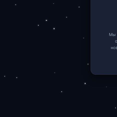
Мы 
но