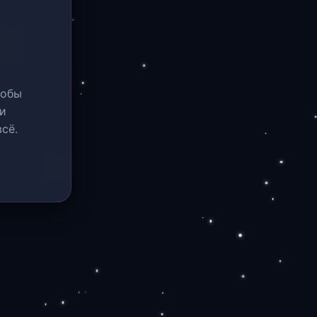
тобы
и
сё.