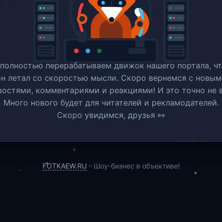
полностью перерабатываем движок нашего портала, ч
он летал со скоростью мысли. Скоро вернемся c новым
востями, комментариями и реакциями! И это точно не в
Много нового будет для читателей и рекламодателей.
Скоро увидимся, друзья 👀
FOTKAEW.RU
- Шоу-бизнес в объективе!