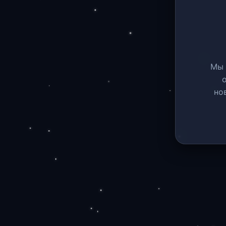
Мы 
но