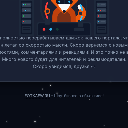
полностью перерабатываем движок нашего портала, ч
он летал со скоростью мысли. Скоро вернемся c новым
востями, комментариями и реакциями! И это точно не в
Много нового будет для читателей и рекламодателей.
Скоро увидимся, друзья 👀
FOTKAEW.RU
- Шоу-бизнес в объективе!