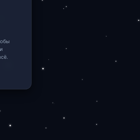
тобы
и
сё.