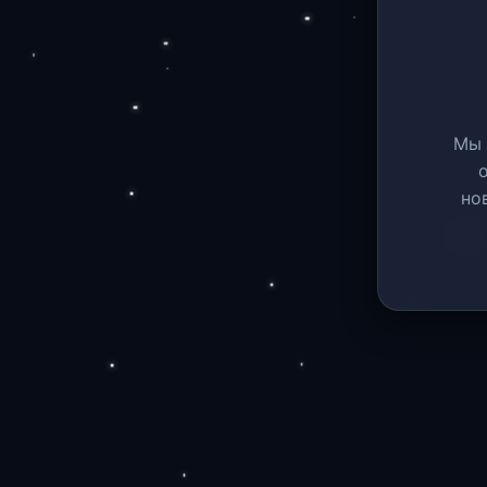
Мы 
но