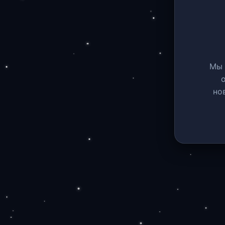
Мы 
но