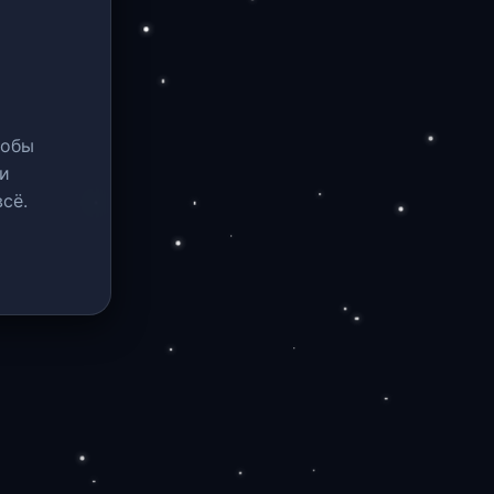
тобы
и
сё.