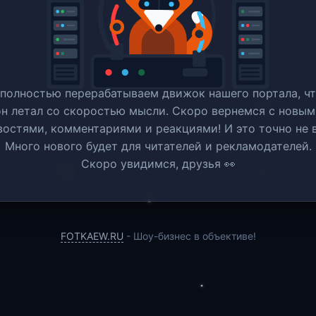
полностью перерабатываем движок нашего портала, ч
он летал со скоростью мысли. Скоро вернемся c новым
востями, комментариями и реакциями! И это точно не в
Много нового будет для читателей и рекламодателей.
Скоро увидимся, друзья 👀
FOTKAEW.RU
- Шоу-бизнес в объективе!