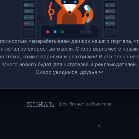
полностью перерабатываем движок нашего портала, ч
он летал со скоростью мысли. Скоро вернемся c новым
востями, комментариями и реакциями! И это точно не в
Много нового будет для читателей и рекламодателей.
Скоро увидимся, друзья 👀
FOTKAEW.RU
- Шоу-бизнес в объективе!