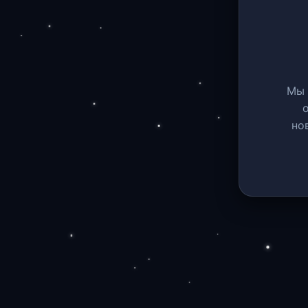
Мы 
но