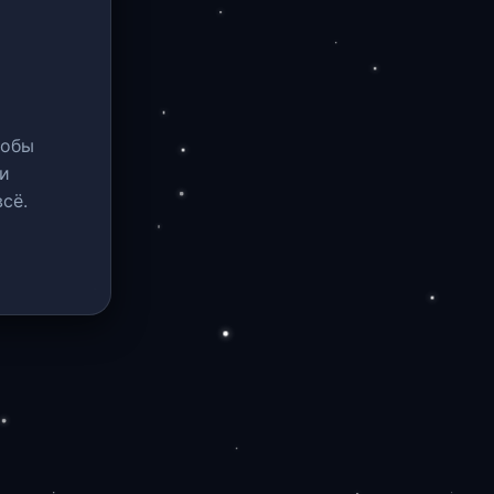
тобы
и
сё.