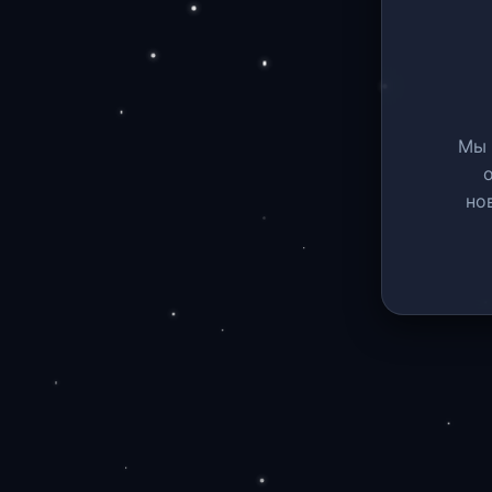
Мы 
но