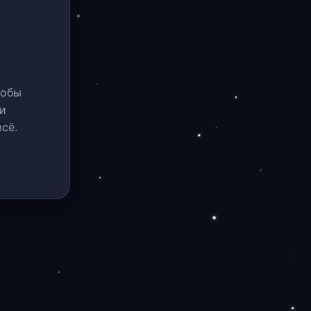
тобы
и
сё.