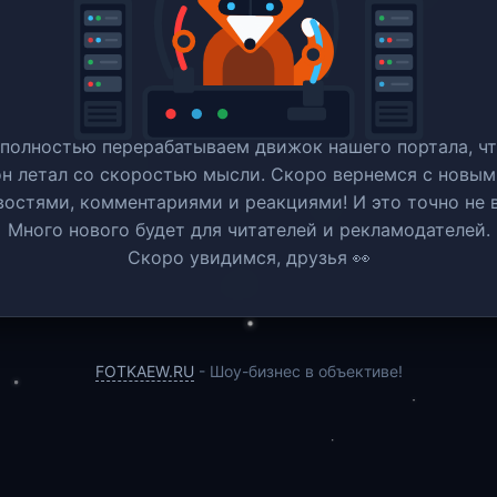
полностью перерабатываем движок нашего портала, ч
он летал со скоростью мысли. Скоро вернемся c новым
востями, комментариями и реакциями! И это точно не в
Много нового будет для читателей и рекламодателей.
Скоро увидимся, друзья 👀
FOTKAEW.RU
- Шоу-бизнес в объективе!