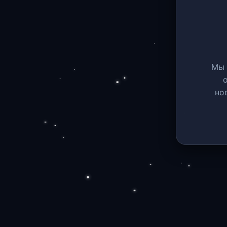
Мы 
но