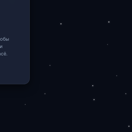
тобы
и
сё.