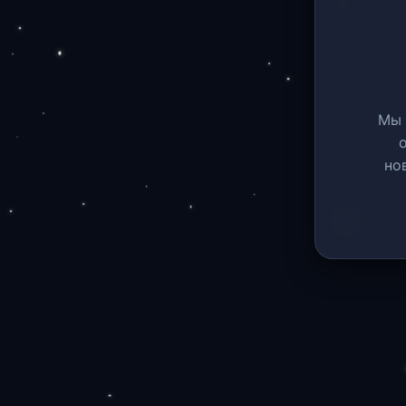
Мы 
но