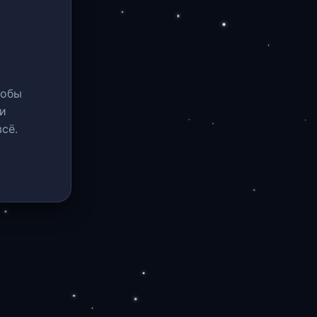
тобы
и
сё.