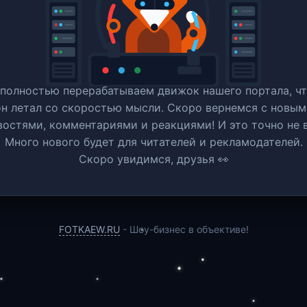
полностью перерабатываем движок нашего портала, ч
он летал со скоростью мысли. Скоро вернемся c новым
востями, комментариями и реакциями! И это точно не в
Много нового будет для читателей и рекламодателей.
Скоро увидимся, друзья 👀
FOTKAEW.RU
- Шоу-бизнес в объективе!