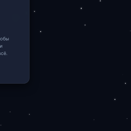
тобы
и
сё.