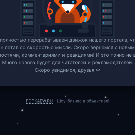
полностью перерабатываем движок нашего портала, ч
он летал со скоростью мысли. Скоро вернемся c новым
востями, комментариями и реакциями! И это точно не в
Много нового будет для читателей и рекламодателей.
Скоро увидимся, друзья 👀
FOTKAEW.RU
- Шоу-бизнес в объективе!