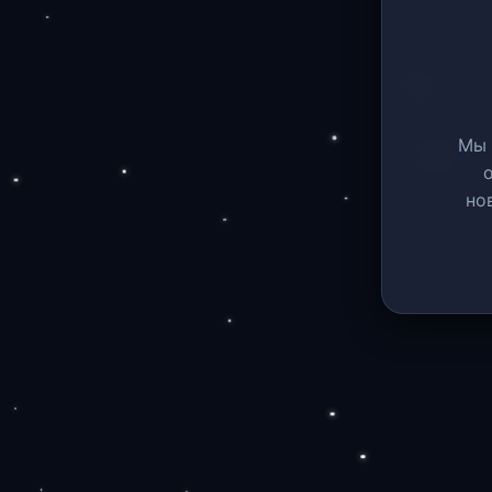
Мы 
но