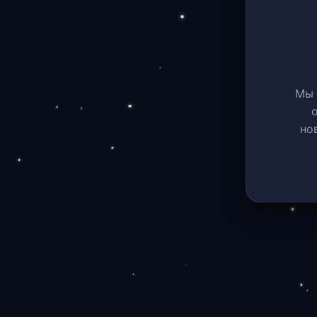
Мы 
но