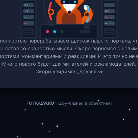
полностью перерабатываем движок нашего портала, ч
он летал со скоростью мысли. Скоро вернемся c новым
востями, комментариями и реакциями! И это точно не в
Много нового будет для читателей и рекламодателей.
Скоро увидимся, друзья 👀
FOTKAEW.RU
- Шоу-бизнес в объективе!