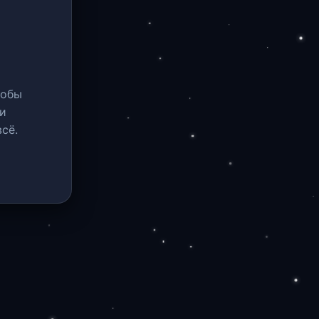
тобы
и
сё.