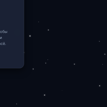
тобы
и
сё.