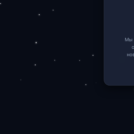
Мы 
но