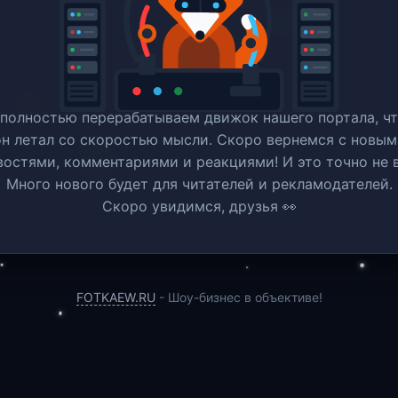
полностью перерабатываем движок нашего портала, ч
он летал со скоростью мысли. Скоро вернемся c новым
востями, комментариями и реакциями! И это точно не в
Много нового будет для читателей и рекламодателей.
Скоро увидимся, друзья 👀
FOTKAEW.RU
- Шоу-бизнес в объективе!