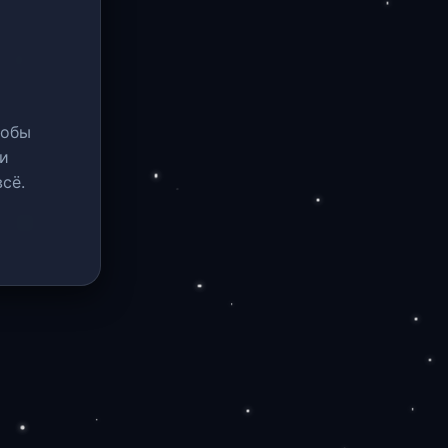
тобы
и
сё.