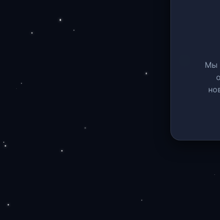
Мы 
но