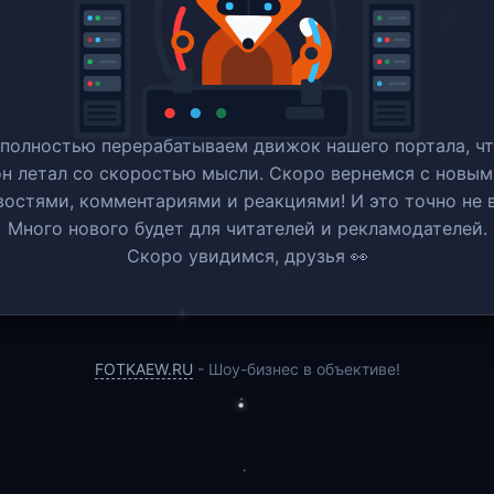
полностью перерабатываем движок нашего портала, ч
он летал со скоростью мысли. Скоро вернемся c новым
востями, комментариями и реакциями! И это точно не в
Много нового будет для читателей и рекламодателей.
Скоро увидимся, друзья 👀
FOTKAEW.RU
- Шоу-бизнес в объективе!