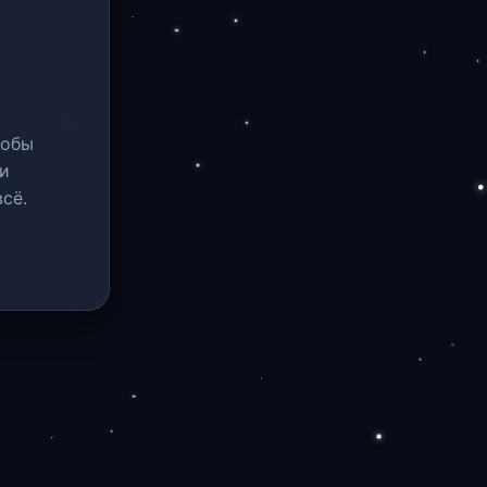
тобы
и
сё.