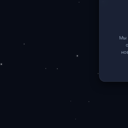
Мы 
но