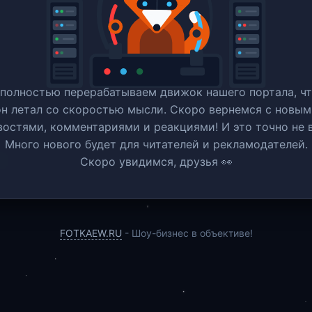
полностью перерабатываем движок нашего портала, ч
он летал со скоростью мысли. Скоро вернемся c новым
востями, комментариями и реакциями! И это точно не в
Много нового будет для читателей и рекламодателей.
Скоро увидимся, друзья 👀
FOTKAEW.RU
- Шоу-бизнес в объективе!