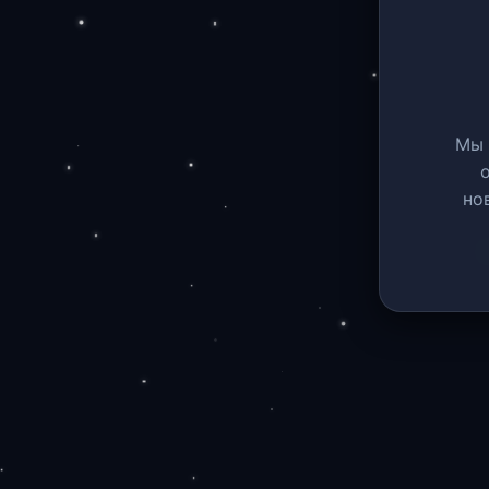
Мы 
но