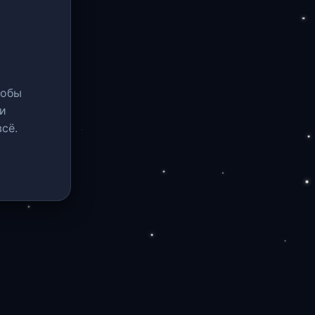
тобы
и
сё.