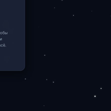
тобы
и
сё.