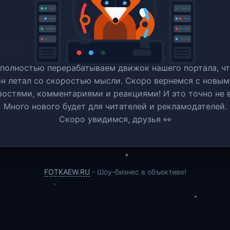
полностью перерабатываем движок нашего портала, ч
он летал со скоростью мысли. Скоро вернемся c новым
востями, комментариями и реакциями! И это точно не в
Много нового будет для читателей и рекламодателей.
Скоро увидимся, друзья 👀
FOTKAEW.RU
- Шоу-бизнес в объективе!