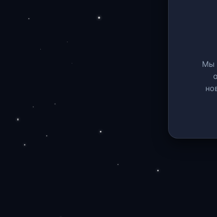
Мы 
но