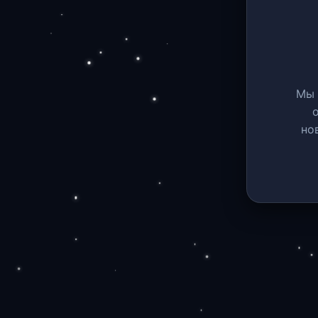
Мы 
но