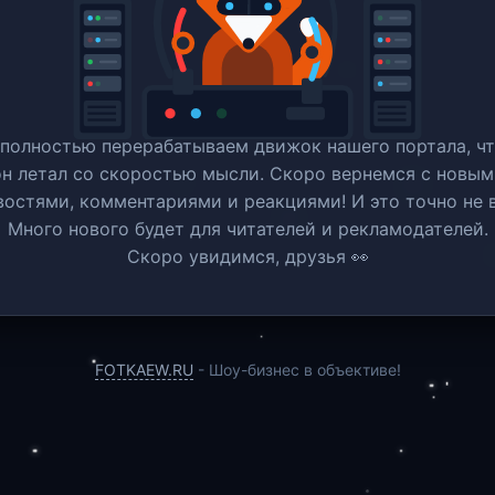
полностью перерабатываем движок нашего портала, ч
он летал со скоростью мысли. Скоро вернемся c новым
востями, комментариями и реакциями! И это точно не в
Много нового будет для читателей и рекламодателей.
Скоро увидимся, друзья 👀
FOTKAEW.RU
- Шоу-бизнес в объективе!