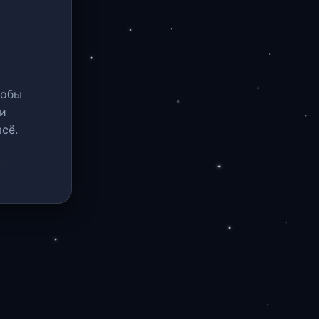
тобы
и
сё.