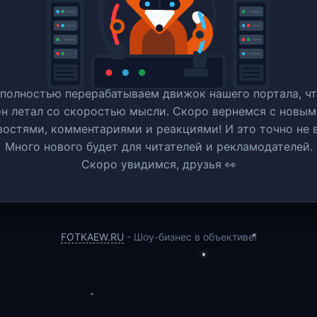
полностью перерабатываем движок нашего портала, ч
он летал со скоростью мысли. Скоро вернемся c новым
востями, комментариями и реакциями! И это точно не в
Много нового будет для читателей и рекламодателей.
Скоро увидимся, друзья 👀
FOTKAEW.RU
- Шоу-бизнес в объективе!