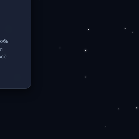
тобы
и
сё.