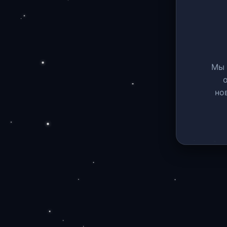
Мы 
но