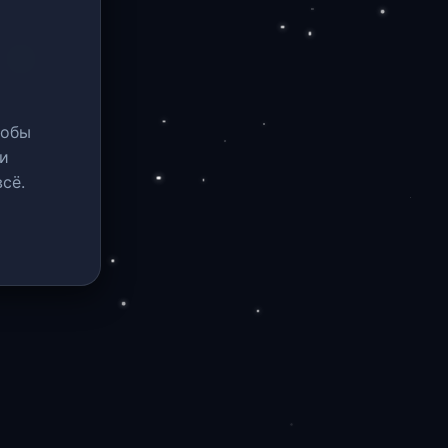
тобы
и
сё.