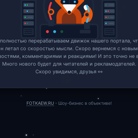
полностью перерабатываем движок нашего портала, ч
он летал со скоростью мысли. Скоро вернемся c новым
востями, комментариями и реакциями! И это точно не в
Много нового будет для читателей и рекламодателей.
Скоро увидимся, друзья 👀
FOTKAEW.RU
- Шоу-бизнес в объективе!