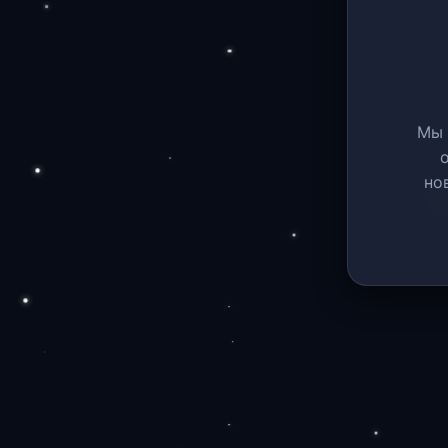
Мы 
но