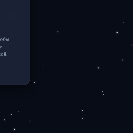
тобы
и
сё.