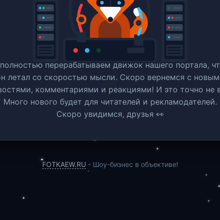
полностью перерабатываем движок нашего портала, ч
он летал со скоростью мысли. Скоро вернемся c новым
востями, комментариями и реакциями! И это точно не в
Много нового будет для читателей и рекламодателей.
Скоро увидимся, друзья 👀
FOTKAEW.RU
- Шоу-бизнес в объективе!