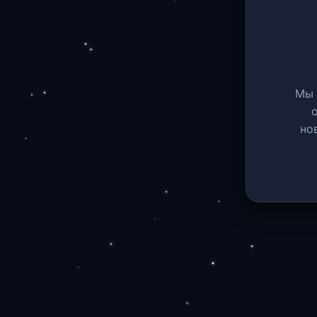
Мы 
но