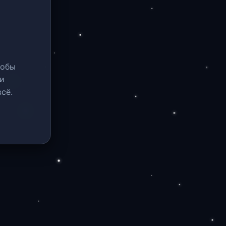
тобы
и
сё.