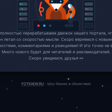
полностью перерабатываем движок нашего портала, ч
он летал со скоростью мысли. Скоро вернемся c новым
востями, комментариями и реакциями! И это точно не в
Много нового будет для читателей и рекламодателей.
Скоро увидимся, друзья 👀
FOTKAEW.RU
- Шоу-бизнес в объективе!