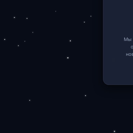
Мы 
но